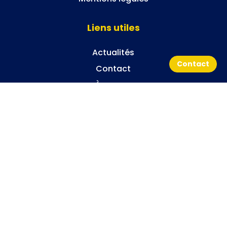
Liens utiles
Actualités
Contact
Contact
À propos
Contactez-nous
+33 7 88 70 41 47
contact.apilia@gmail.com