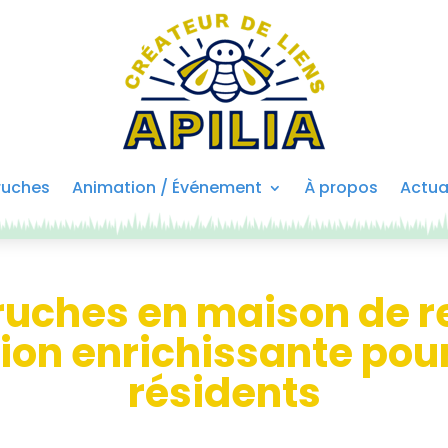
 ruches
Animation / Événement
À propos
Actua
 ruches en maison de r
ion enrichissante pour
résidents