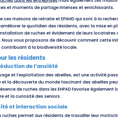
ruches dans les entreprises
mais également Les maisons
es et moments de partage intenses et enrichissants.
e ces maisons de retraite et EPAHD qui sont à la recher
 améliorer le quotidien des résidents, avec la mise en p
’installation de ruches et évidement de leurs locataires
rs. Nous vous proposons de découvrir comment cette init
contribuant à la biodiversité locale.
ur les résidents
réduction de l’anxiété
levage et l’exploitation des abeilles, est une activité p
 et la découverte du monde fascinant des abeilles peuve
 présence de ruches dans les EHPAD favorise également la
 et la curiosité des seniors.
ité et interaction sociale
s ruches permet aux résidents de travailler leur motrici