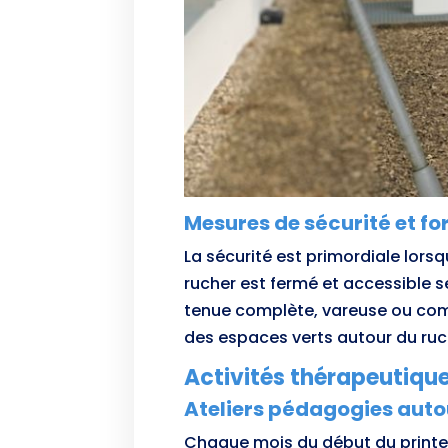
Mesures de sécurité et f
La sécurité est primordiale lorsq
rucher est fermé et accessible s
tenue complète, vareuse ou combi
des espaces verts autour du ruc
Activités thérapeutique
Ateliers pédagogies autou
Chaque mois du début du print